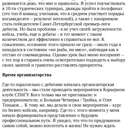
развивается дико, что мне и нравилось. Я успел поучаствовать
в 10-ти студенческих турнирах, дважды пройти в полуфинал
(это топ-8 команд; учитывая, что в среднем участвует порядка
восьмидесяти – результат неплохой), а также с напарником
стать победителем Санкт-Петербургской премьер-лиги
дебатов. Но была проблема – я не учел своей загруженности:
кейсы, учеба, еще и дебаты – в тот момент с таким
количеством дел эффективно я справиться не мог. К
сожалению, осознание этого пришло не сразу – около года я
находился в состоянии «ни рыба, ни мясо», наблюдая как я
отстаю от сокомандника. Однако урок был мною воспринят –
с тех пор я стараюсь очень осмотрительно подходить к выбору
своих занятий и грамотно расставлять приоритеты.
Время организаторства
Где-то параллельно с дебатами началась организаторская
деятельность – мы стали проводить мероприятия в Карьерном
клубе СПбГУ. Кого только мы не приглашали: и
предприниматели, и Большая Четверка / Тройка, и Олег
Тиньков… К тому же, мы делали и свои мероприятия – курс
по бизнес-кейсам, например. Где-то с этого момента у меня
начало формироваться представление о будущем
профессиональном пути. Я увидел, что что-то придуманное
самим собой, можно воплотить в жизнь! Не нужно ждать