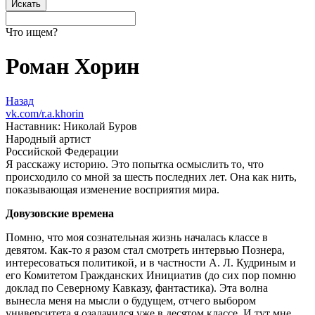
Что ищем?
Роман Хорин
Назад
vk.com/r.a.khorin
Наставник: Николай Буров
Народный артист
Российской Федерации
Я расскажу историю. Это попытка осмыслить то, что
происходило со мной за шесть последних лет. Она как нить,
показывающая изменение восприятия мира.
Довузовские времена
Помню, что моя сознательная жизнь началась классе в
девятом. Как-то я разом стал смотреть интервью Познера,
интересоваться политикой, и в частности А. Л. Кудриным и
его Комитетом Гражданских Инициатив (до сих пор помню
доклад по Северному Кавказу, фантастика). Эта волна
вынесла меня на мысли о будущем, отчего выбором
университета я озадачился уже в десятом классе. И тут мне