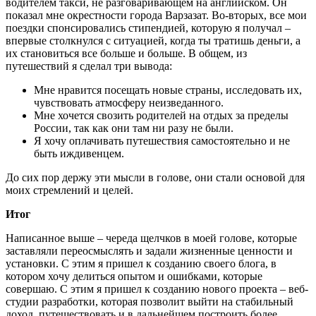
водителем такси, не разговаривающем на английском. Он
показал мне окрестности города Варзазат. Во-вторых, все мои
поездки спонсировались стипендией, которую я получал –
впервые столкнулся с ситуацией, когда ты тратишь деньги, а
их становиться все больше и больше. В общем, из
путешествий я сделал три вывода:
Мне нравится посещать новые страны, исследовать их,
чувствовать атмосферу неизведанного.
Мне хочется свозить родителей на отдых за пределы
России, так как они там ни разу не были.
Я хочу оплачивать путешествия самостоятельно и не
быть иждивенцем.
До сих пор держу эти мысли в голове, они стали основой для
моих стремлений и целей.
Итог
Написанное выше – череда щелчков в моей голове, которые
заставляли переосмыслять и задали жизненные ценности и
установки. С этим я пришел к созданию своего блога, в
котором хочу делиться опытом и ошибками, которые
совершаю. С этим я пришел к созданию нового проекта – веб-
студии разработки, которая позволит выйти на стабильный
доход, путешествовать и в дальнейшем построить более