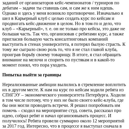
заданий от организаторов кейс-чемпионатов / турниров по
дебатам – задачи ты ставишь сам, и сам же к ним идешь.
Однако и здесь у меня возникло противоречие. Изначально я
шел в Карьерный клуб с целью создать курс по кейсам и
продвигать кейс-движение в целом. Но в том-то и дело, что
клуб – «Карьерный», т. е. он не только про кейсы, это даже не
большая часть. Так что, организовав с ребятами курс, а также
пригласив большую часть консалтинговых компаний
выступить в стенах университета, я потерял былую страсть. К
тому же сыграло свою роль то, что я не стал главой клуба,
проиграв борьбу своему товарищу. В итоге, я стал обращать
внимание на мелочи и спорить по пустякам и в какой-то
момент понял, что пора уходить.
Попытка выйти за границы
Нереализованные амбиции вылились в стремление воплотить
их в другом месте. К нам на курс по кейсам ходили ребята из
СПбГЭУ – экономического университета Петербурга. Ходили
в том числе потому, что у них не было своего кейс-клуба, где
бы они могли проводить встречи. Я решил попробовать им
помочь – сходил на мероприятие студ. совета, рассказал про
идею, собрал ребят и начал организовывать процесс. И
получилось! Ребята провели суммарно около 12 мероприятий
за 2017 год. Интересно, что в процессе я выступал сначала в