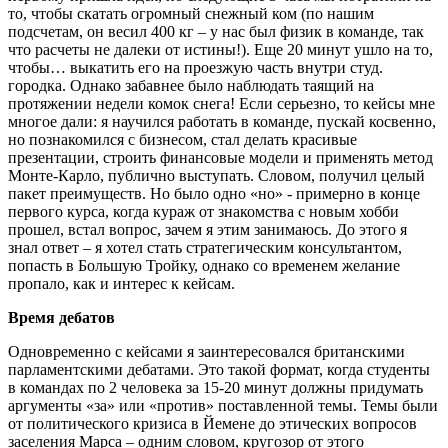
то, чтобы скатать огромный снежный ком (по нашим
подсчетам, он весил 400 кг – у нас был физик в команде, так
что расчеты не далеки от истины!). Еще 20 минут ушло на то,
чтобы… выкатить его на проезжую часть внутри студ.
городка. Однако забавнее было наблюдать таящий на
протяжении недели комок снега! Если серьезно, то кейсы мне
многое дали: я научился работать в команде, пускай косвенно,
но познакомился с бизнесом, стал делать красивые
презентации, строить финансовые модели и применять метод
Монте-Карло, публично выступать. Словом, получил целый
пакет преимуществ. Но было одно «но» - примерно в конце
первого курса, когда кураж от знакомства с новым хобби
прошел, встал вопрос, зачем я этим занимаюсь. До этого я
знал ответ – я хотел стать стратегическим консультантом,
попасть в Большую Тройку, однако со временем желание
пропало, как и интерес к кейсам.
Время дебатов
Одновременно с кейсами я заинтересовался британскими
парламентскими дебатами. Это такой формат, когда студенты
в командах по 2 человека за 15-20 минут должны придумать
аргументы «за» или «против» поставленной темы. Темы были
от политического кризиса в Йемене до этических вопросов
заселения Марса – одним словом, кругозор от этого