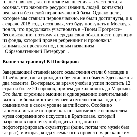
плане навыков, так и в плане мышления – в частности, я
осознал, что находить ресурсы (знания, людей, контакты)
реально и без некой первоначальной базы. Однако цели,
которые мы ставили первоначально, не были достигнуты, и в
феврале 2018 года, осознавая, что буду поступать в Москву, я
понял, что продолжать участвовать в «Твоем Прогрессе»
бессмысленно, поэтому я передал свои обязанности партнеру
из фонда, который провел ребрендинг и продолжил
заниматься проектом под новым названием
«Образовательный Петербург».
Вышел за границу! В Швейцарию
Завершающей стадией моего осмысления стали 6 месяцев в
Швейцарии, где я проходил обучение по обмену. Здесь важны
два момента. Во-первых, за время учебы я успел посетить 12
стран и более 20 городов, причем доехал вплоть до Марокко.
Это были огромные эмоции и одновременно значительный
вызов – в большинстве случаев я путешествовал один, с
сомнениями в своем уровне английского. Особенно
запомнились две истории: как познакомился с основателем
музея современного искусства в Братиславе, который
разрешил в одиночку побродить по зданию и
пофотографировать скульптуры (один, потом что музей был
закрыт), и вторая, когда я семь часов провел с марокканским