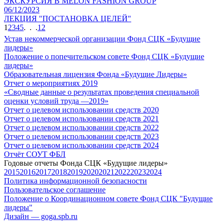
ЭКСКУРСИЯ В MELON FASHION GROUP
06/12/2023
ЛЕКЦИЯ "ПОСТАНОВКА ЦЕЛЕЙ"
1
2
3
4
5
. . .
12
Устав некоммерческой организации Фонд СЦК «Будущие
лидеры»
Положение о попечительском совете Фонд СЦК «Будущие
лидеры»
Образовательная лицензия Фонда «Будущие Лидеры»
Отчет о мероприятиях 2019
«Cводные данные о результатах проведения специальной
оценки условий труда —2019»
Отчет о целевом использовании средств 2020
Отчет о целевом использовании средств 2021
Отчет о целевом использовании средств 2022
Отчет о целевом использовании средств 2023
Отчет о целевом использовании средств 2024
Отчёт СОУТ ФБЛ
Годовые отчеты Фонда СЦК «Будущие лидеры»
2015
2016
2017
2018
2019
2020
2021
2022
2023
2024
Политика информационной безопасности
Пользовательское соглашение
Положение о Координационном совете Фонд СЦК "Будущие
лидеры"
Дизайн — goga.spb.ru