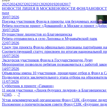
2025
2024
2023
2022
2021
2020
2019
2018
2017
НОВОСТИ ЛИЦЕЯ В МОСКВЕ
НОВОСТИ ФОНДА
НОВОСТ
пазл
30/07/2026
Поездка участников Фонда в приюты для бездомных животны
Ребята посетили приют «Домашний» в Москве и приют «Добро
30/07/2026
Путешествие лицеистов из Благовещенска
Ребята отправились в село Липовка и Муравьёвский парк
22/07/2026
Сразу три проекта Фонда официально признаны партнёрами н
Соответствующий статус присвоен по итогам национальной пр
16/07/2026
Экскурсия участников Фонда в Государственную Думу
Мероприятие позволило ребятам познакомиться с работой зако
14/07/2026
Объявлены имена 10 участников, прошедшие отбор в Фонд в С
Подводим итоги заключительного этапа отбора на образовате
11/07/2026
Cубботник в приюте «Гамаюн»
11 июля участники «Лицея будущих лидеров» в Благовещенск
1
2
3
4
5
. . .
7
Устав некоммерческой организации Фонд СЦК «Будущие лиде
Положение о попечительском совете Фонд СЦК «Будущие лид