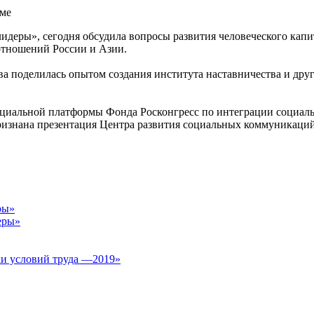
идеры», сегодня обсудила вопросы развития человеческого кап
отношений России и Азии.
а поделилась опытом создания института наставничества и дру
оциальной платформы Фонда Росконгресс по интеграции социал
знана презентация Центра развития социальных коммуникаций 
ры»
еры»
ки условий труда —2019»