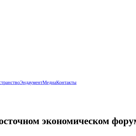
странство
Эндаумент
Медиа
Контакты
осточном экономическом фору