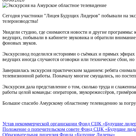
Сегодня участники "Лицея Будущих Лидеров" побывали на экс
телероизводства!
Увидели студию, где снимаются новости и другие программы: к
ведущих, побывали в кабинете звуковика и обратили внимание 
фоновых звуков.
Экскурсовод поделился историями о съёмках и прямых эфирах 
ведущих иногда случаются оговорки или технические сбои, но 
Завершилась экскурсия практическим заданием: ребята снимал
телевизионной работы. Поначалу многие смущались, но постеп
Экскурсия дала представление о том, сколько труда и слаженны
работы целой команды: операторов, звукорежиссёров, гримёров
Большое спасибо Амурскому областному телевидению за погруже
Устав некоммерческой организации Фонд СЦК «Будущие лиде
Положение о попечительском совете Фонд СЦК «Будущие лид
Образовательная лицензия Фонда «Будущие Лидеры»