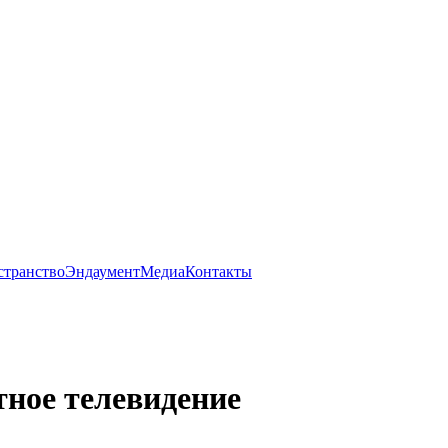
странство
Эндаумент
Медиа
Контакты
тное телевидение