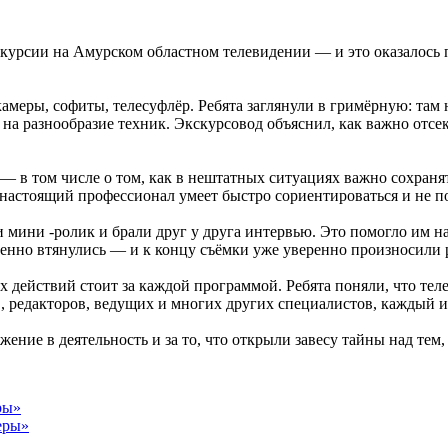
курсии на Амурском областном телевидении — и это оказалось
амеры, софиты, телесуфлёр. Ребята заглянули в гримёрную: там
на разнообразие техник. Экскурсовод объяснил, как важно отсе
— в том числе о том, как в нештатных ситуациях важно сохранят
настоящий профессионал умеет быстро сориентироваться и не по
и мини -ролик и брали друг у друга интервью. Это помогло им н
енно втянулись — и к концу съёмки уже уверенно произносили 
х действий стоит за каждой программой. Ребята поняли, что теле
, редакторов, ведущих и многих других специалистов, каждый и
ние в деятельность и за то, что открыли завесу тайны над тем
ры»
еры»