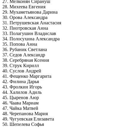
27. Мелконян Сирануш
28. Михеева Евгения
29. Мухаметьянова Дарина
30. Орова Александра
31. Петрушевская Анастасия
32. Пиотровская Анна
33. Полагушин Владислав
34. Полосухина Александра
35. Попова Анна
36. Рубаник Светлана
37. Седов Александр
38. Серебряная Ксения
39. Струк Кирилл
40. Суслов Андрей
41. Фещенко Маргарита
42. Филина Дарья
43. Фролкин Игорь
44. Халилов Адиль
45. Цыренов Аюр
46. Чаава Мариам
47. Чайка Матвей
48. Черепанова Мария
49. Чугуевская Елизавета
50. Шепелева Софья