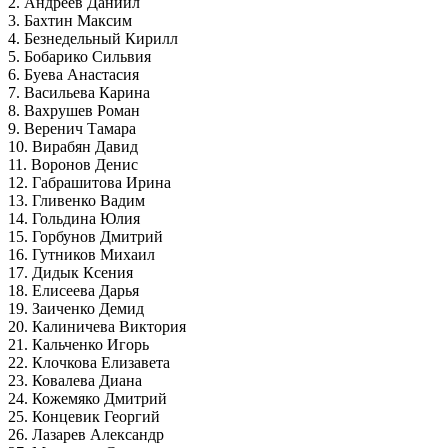
2. Андреев Даниил
3. Бахтин Максим
4. Безнедельный Кирилл
5. Бобарико Сильвия
6. Буева Анастасия
7. Васильева Карина
8. Вахрушев Роман
9. Веренич Тамара
10. Вирабян Давид
11. Воронов Денис
12. Габрашитова Ирина
13. Гливенко Вадим
14. Гольдина Юлия
15. Горбунов Дмитрий
16. Гутников Михаил
17. Дидык Ксения
18. Елисеева Дарья
19. Заиченко Демид
20. Калиничева Виктория
21. Кальченко Игорь
22. Клочкова Елизавета
23. Ковалева Диана
24. Кожемяко Дмитрий
25. Концевик Георгий
26. Лазарев Александр