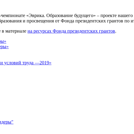
-чемпионате «Эврика. Образование будущего» – проекте нашего 
бразования и просвещения от Фонда президентских грантов по и
е в материале
на ресурсах Фонда президентских грантов
.
ры»
еры»
ки условий труда —2019»
идеры"