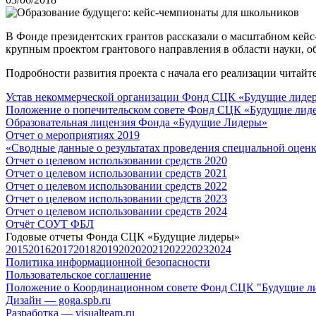
В Фонде президентских грантов рассказали о масштабном кейс
крупным проектом грантового направления в области науки, о
Подробности развития проекта с начала его реализации читайт
Устав некоммерческой организации Фонд СЦК «Будущие лиде
Положение о попечительском совете Фонд СЦК «Будущие лид
Образовательная лицензия Фонда «Будущие Лидеры»
Отчет о мероприятиях 2019
«Cводные данные о результатах проведения специальной оцен
Отчет о целевом использовании средств 2020
Отчет о целевом использовании средств 2021
Отчет о целевом использовании средств 2022
Отчет о целевом использовании средств 2023
Отчет о целевом использовании средств 2024
Отчёт СОУТ ФБЛ
Годовые отчеты Фонда СЦК «Будущие лидеры»
2015
2016
2017
2018
2019
2020
2021
2022
2023
2024
Политика информационной безопасности
Пользовательское соглашение
Положение о Координационном совете Фонд СЦК "Будущие л
Дизайн — goga.spb.ru
Разработка — visualteam.ru