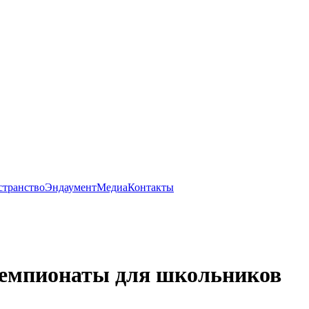
странство
Эндаумент
Медиа
Контакты
-чемпионаты для школьников