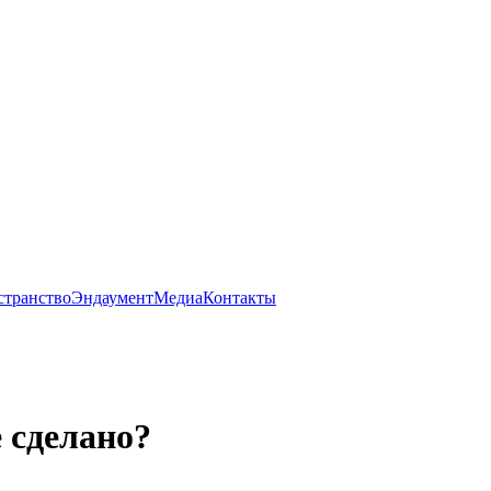
странство
Эндаумент
Медиа
Контакты
 сделано?